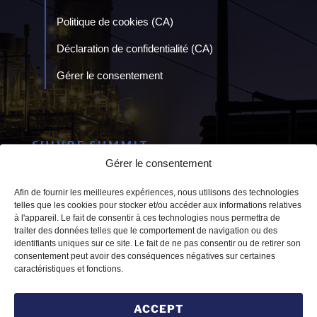
Politique de cookies (CA)
Déclaration de confidentialité (CA)
Gérer le consentement
SUIVRE SUMMIT
Gérer le consentement
Afin de fournir les meilleures expériences, nous utilisons des technologies
telles que les cookies pour stocker et/ou accéder aux informations relatives
à l'appareil. Le fait de consentir à ces technologies nous permettra de
traiter des données telles que le comportement de navigation ou des
CANADA
identifiants uniques sur ce site. Le fait de ne pas consentir ou de retirer son
consentement peut avoir des conséquences négatives sur certaines
1011 Upper Middle Rd, Suite 1423
caractéristiques et fonctions.
Oakville, ON Canada
L6H5Z9
ACCEPT